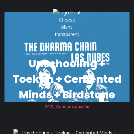
Unschooling +
Toekan + Cemented
Minds + Birdstone
2021
,
Concerts passés