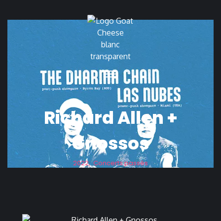
Richard Allen +
Gnossos
2022
,
Concerts passés