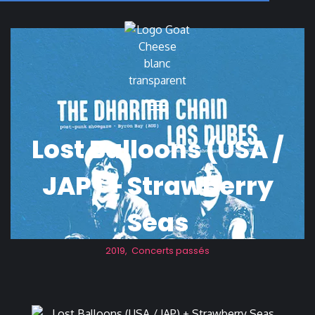
Lost Balloons (USA /
JAP) + Strawberry
Seas
2019
,
Concerts passés