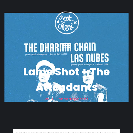
Lame Shot + The
Attendants
2018
,
Concerts passés