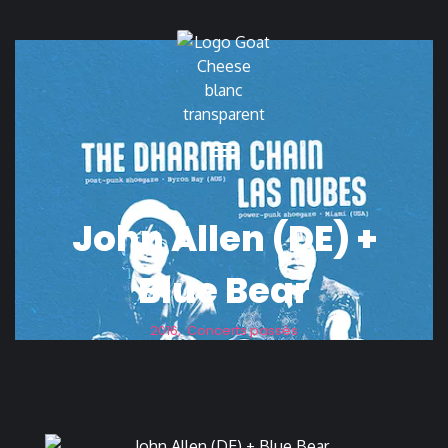
John Allen (DE) +
Blue Bear
2016
,
Concerts passés