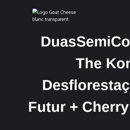
DuasSemiColc
The Kon
Desflorestaç
Futur + Cherry