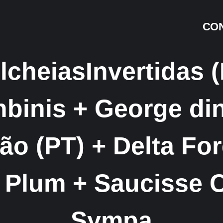
CON
heiasInvertidas (
binis + George di
ão (PT) + Delta Fo
 Plum + Saucisse C
Sympa