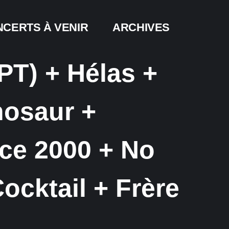
CERTS À VENIR
ARCHIVES
PT) + Hélas +
nosaur +
rce 2000 + No
ocktail + Frère